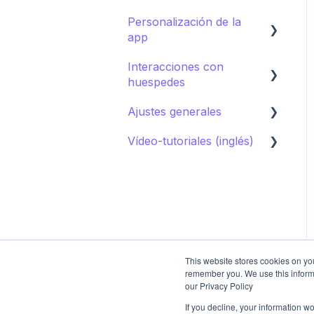
Guía de destino
Personalización de la
Control de marca
app
Contenido
Interacciones con
Cómo editar la app para
Campañas
huespedes
huéspedes
Ajustes generales
Cómo promocionar la
AI Concierge
app para huéspedes
Vídeo-tutoriales (inglés)
CRM
Ajustes del hotel
Concierge chat
Upsell
Primeros pasos
Peticiones
Sistemas de reserva
Sistemas de reserva
Agrupaciones de
Restaurantes
contenido
Spa
This website stores cookies on yo
Imágenes
remember you. We use this inform
our Privacy Policy
Calendario de actividades
Smart assistant
If you decline, your information w