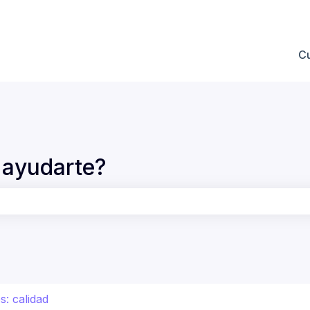
 submenú de
C
ayudarte?
po de búsqueda está vacío.
s: calidad