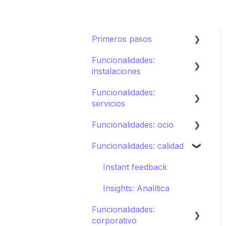
Primeros pasos
Funcionalidades:
Ecosistema de STAY
instalaciones
Cómo crear tu hotel en
Funcionalidades:
STAY
Restaurantes
servicios
Spa
Funcionalidades: ocio
Servicio de habitaciones
Deportes
Funcionalidades: calidad
Lavandería
Calendario de actividades
Piscinas
Incidencias,
Tours
Instant feedback
Tiendas
Housekeeping y
Puntos de interés
Insights: Analítica
Amenities
Directorio
Funcionalidades:
Club infantil
Otros servicios
Otras Instalaciones
corporativo