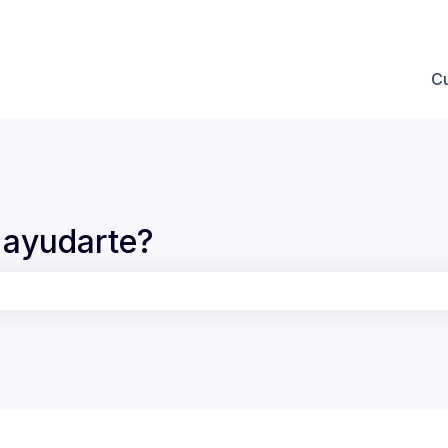
 submenú de
C
ayudarte?
po de búsqueda está vacío.