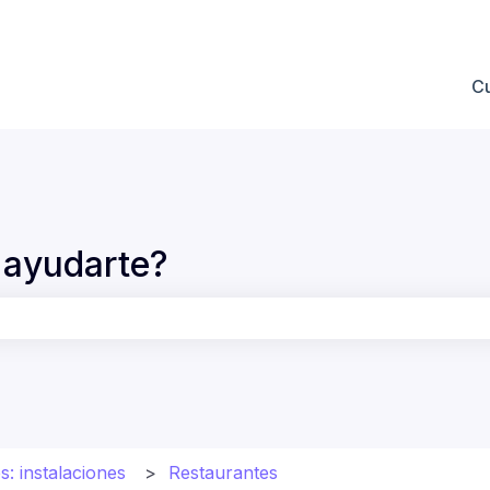
 submenú de
C
ayudarte?
po de búsqueda está vacío.
s: instalaciones
Restaurantes