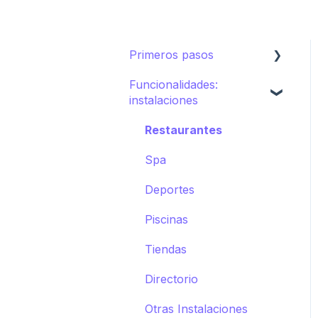
Primeros pasos
Funcionalidades:
Ecosistema de STAY
instalaciones
Cómo crear tu hotel en
STAY
Restaurantes
Spa
Deportes
Piscinas
Tiendas
Directorio
Otras Instalaciones