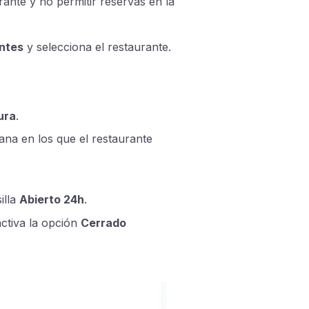
rante y no permitir reservas en la
antes
y selecciona el restaurante.
ura
.
mana en los que el restaurante
illa
Abierto 24h
.
activa la opción
Cerrado