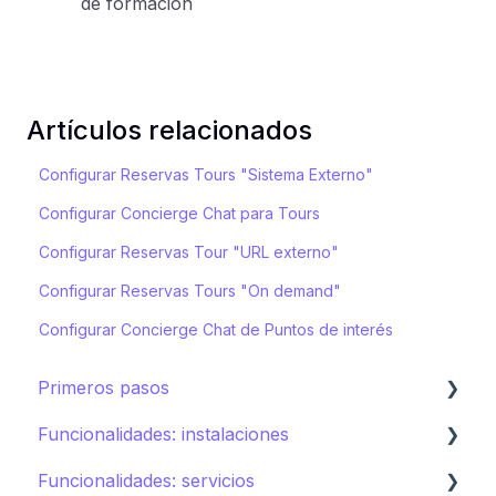
de formación
Artículos relacionados
Configurar Reservas Tours "Sistema Externo"
Configurar Concierge Chat para Tours
Configurar Reservas Tour "URL externo"
Configurar Reservas Tours "On demand"
Configurar Concierge Chat de Puntos de interés
Primeros pasos
Funcionalidades: instalaciones
Ecosistema de STAY
Funcionalidades: servicios
Cómo crear tu hotel en STAY
Restaurantes