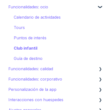
Funcionalidades: ocio
Spa
Servicio de habitaciones
Deportes
Lavandería
Calendario de actividades
Piscinas
Incidencias, Housekeeping y Amenities
Tours
Tiendas
Otros servicios
Puntos de interés
Directorio
Club infantil
Otras Instalaciones
Guía de destino
Funcionalidades: calidad
Funcionalidades: corporativo
Instant feedback
Personalización de la app
Insights: Analítica
Control de marca
Interacciones con huespedes
Contenido
Cómo editar la app para huéspedes
Ajustes generales
Campañas
Cómo promocionar la app para huéspedes
AI Concierge