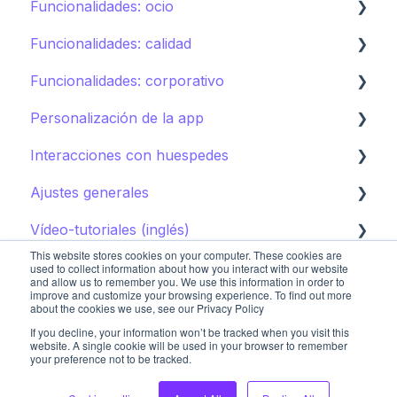
Funcionalidades: ocio
Directorio
Funcionalidades: calidad
Otras Instalaciones
Calendario de actividades
Funcionalidades: corporativo
Tours
Instant feedback
Personalización de la app
Puntos de interés
Insights: Analítica
Control de marca
Interacciones con huespedes
Club infantil
Contenido
Cómo editar la app para huéspedes
Ajustes generales
Guía de destino
Campañas
Cómo promocionar la app para huéspedes
AI Concierge
Vídeo-tutoriales (inglés)
CRM
Ajustes del hotel
This website stores cookies on your computer. These cookies are
Concierge chat
Upsell
Primeros pasos
used to collect information about how you interact with our website
and allow us to remember you. We use this information in order to
improve and customize your browsing experience. To find out more
Peticiones
Sistemas de reserva
Sistemas de reserva
about the cookies we use, see our Privacy Policy
If you decline, your information won’t be tracked when you visit this
Agrupaciones de contenido
Restaurantes
website. A single cookie will be used in your browser to remember
your preference not to be tracked.
Copyright © 2025, STAY
Imágenes
Spa