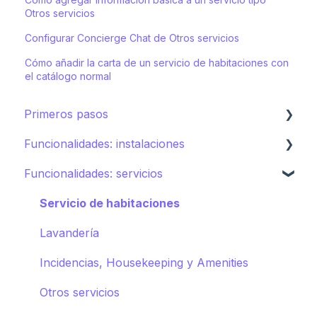
Otros servicios
Configurar Concierge Chat de Otros servicios
Cómo añadir la carta de un servicio de habitaciones con
el catálogo normal
Primeros pasos
Funcionalidades: instalaciones
Ecosistema de STAY
Funcionalidades: servicios
Cómo crear tu hotel en STAY
Restaurantes
Spa
Servicio de habitaciones
Deportes
Lavandería
Piscinas
Incidencias, Housekeeping y Amenities
Tiendas
Otros servicios