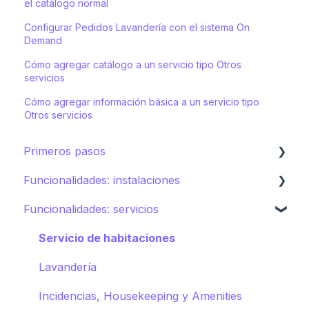
el catálogo normal
Configurar Pedidos Lavandería con el sistema On
Demand
Cómo agregar catálogo a un servicio tipo Otros
servicios
Cómo agregar información básica a un servicio tipo
Otros servicios
Primeros pasos
Funcionalidades: instalaciones
Ecosistema de STAY
Funcionalidades: servicios
Cómo crear tu hotel en STAY
Restaurantes
Spa
Servicio de habitaciones
Deportes
Lavandería
Piscinas
Incidencias, Housekeeping y Amenities