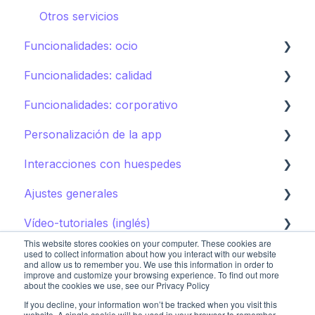
Tiendas
Otros servicios
Funcionalidades: ocio
Directorio
Funcionalidades: calidad
Otras Instalaciones
Calendario de actividades
Funcionalidades: corporativo
Tours
Instant feedback
Personalización de la app
Puntos de interés
Insights: Analítica
Control de marca
Interacciones con huespedes
Club infantil
Contenido
Cómo editar la app para huéspedes
Ajustes generales
Guía de destino
Campañas
Cómo promocionar la app para huéspedes
AI Concierge
Vídeo-tutoriales (inglés)
CRM
Ajustes del hotel
This website stores cookies on your computer. These cookies are
Concierge chat
Upsell
Primeros pasos
used to collect information about how you interact with our website
and allow us to remember you. We use this information in order to
improve and customize your browsing experience. To find out more
Peticiones
Sistemas de reserva
Sistemas de reserva
about the cookies we use, see our Privacy Policy
If you decline, your information won’t be tracked when you visit this
Agrupaciones de contenido
Restaurantes
website. A single cookie will be used in your browser to remember