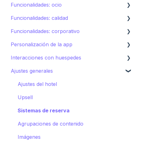
Funcionalidades: ocio
Spa
Servicio de habitaciones
Funcionalidades: calidad
Deportes
Lavandería
Calendario de actividades
Funcionalidades: corporativo
Piscinas
Incidencias, Housekeeping y Amenities
Tours
Instant feedback
Personalización de la app
Tiendas
Otros servicios
Puntos de interés
Insights: Analítica
Control de marca
Interacciones con huespedes
Directorio
Club infantil
Contenido
Cómo editar la app para huéspedes
Ajustes generales
Otras Instalaciones
Guía de destino
Campañas
Cómo promocionar la app para huéspedes
AI Concierge
CRM
Ajustes del hotel
Concierge chat
Upsell
Peticiones
Sistemas de reserva
Agrupaciones de contenido
Imágenes