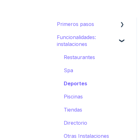
Primeros pasos
Funcionalidades:
Ecosistema de STAY
instalaciones
Cómo crear tu hotel en
STAY
Restaurantes
Spa
Deportes
Piscinas
Tiendas
Directorio
Otras Instalaciones