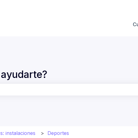
 submenú de
C
ayudarte?
po de búsqueda está vacío.
s: instalaciones
Deportes