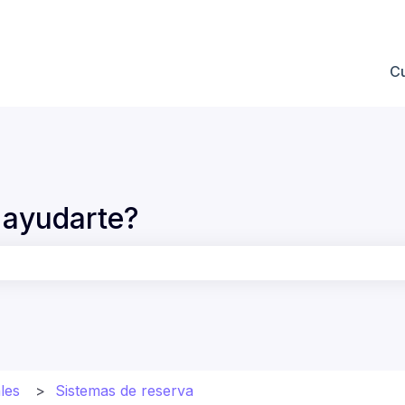
 submenú de
C
ayudarte?
po de búsqueda está vacío.
les
Sistemas de reserva