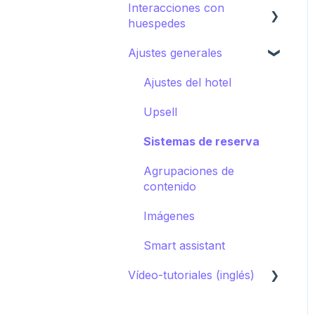
Guía de destino
Interacciones con
Cómo editar la app para
Campañas
huespedes
huéspedes
Ajustes generales
Cómo promocionar la
AI Concierge
app para huéspedes
CRM
Ajustes del hotel
Concierge chat
Upsell
Peticiones
Sistemas de reserva
Agrupaciones de
contenido
Imágenes
Smart assistant
Vídeo-tutoriales (inglés)
Primeros pasos