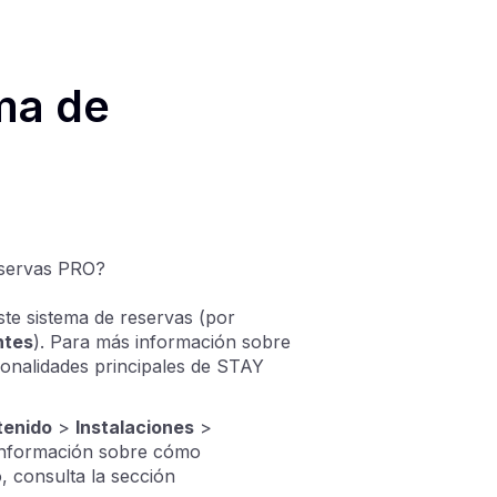
ma de
eservas PRO?
te sistema de reservas (por
ntes
). Para más información sobre
ionalidades principales de STAY
tenido
>
Instalaciones
>
información sobre cómo
o, consulta la sección