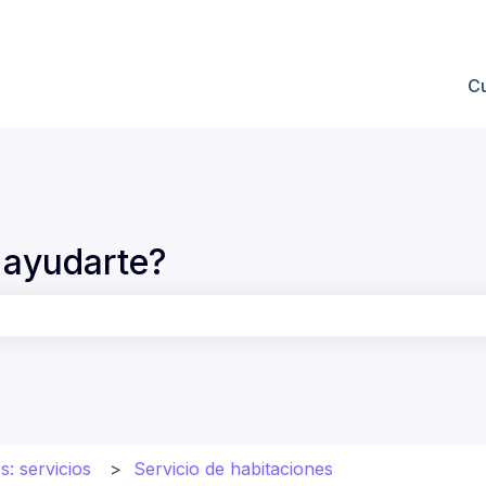
 submenú de
C
ayudarte?
po de búsqueda está vacío.
s: servicios
Servicio de habitaciones