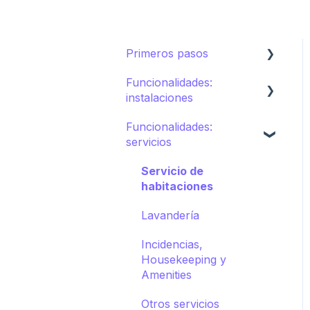
Primeros pasos
Funcionalidades:
Ecosistema de STAY
instalaciones
Cómo crear tu hotel en
Funcionalidades:
STAY
Restaurantes
servicios
Spa
Servicio de
Deportes
habitaciones
Piscinas
Lavandería
Tiendas
Incidencias,
Housekeeping y
Directorio
Amenities
Otras Instalaciones
Otros servicios