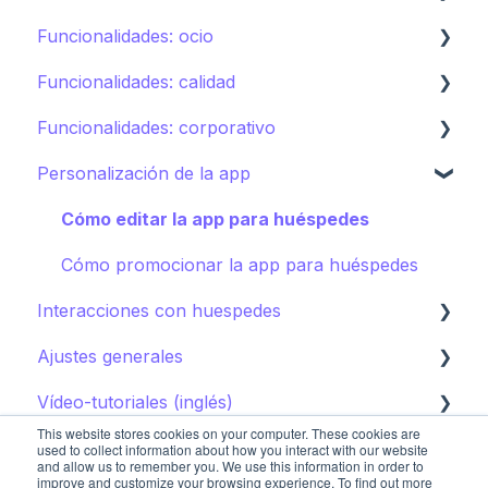
Funcionalidades: ocio
Spa
Servicio de habitaciones
Funcionalidades: calidad
Deportes
Lavandería
Calendario de actividades
Funcionalidades: corporativo
Piscinas
Incidencias, Housekeeping y Amenities
Tours
Instant feedback
Personalización de la app
Tiendas
Otros servicios
Puntos de interés
Insights: Analítica
Control de marca
Directorio
Club infantil
Contenido
Cómo editar la app para huéspedes
Otras Instalaciones
Guía de destino
Campañas
Cómo promocionar la app para huéspedes
Interacciones con huespedes
Ajustes generales
AI Concierge
Vídeo-tutoriales (inglés)
CRM
Ajustes del hotel
This website stores cookies on your computer. These cookies are
Concierge chat
Upsell
Primeros pasos
used to collect information about how you interact with our website
and allow us to remember you. We use this information in order to
improve and customize your browsing experience. To find out more