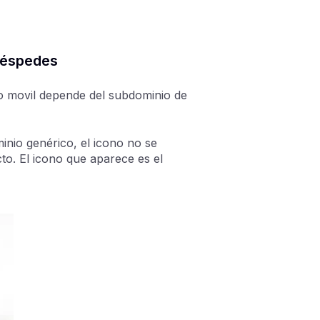
huéspedes
ivo movil depende del subdominio de
inio genérico, el icono no se
cto. El icono que aparece es el