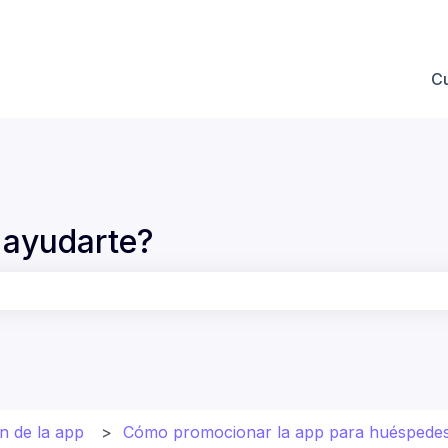
 submenú de
C
ayudarte?
po de búsqueda está vacío.
n de la app
Cómo promocionar la app para huéspede