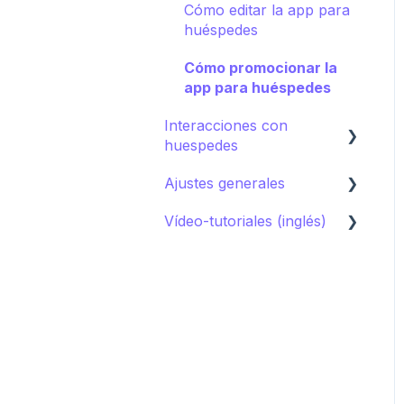
Guía de destino
Cómo editar la app para
Campañas
huéspedes
Cómo promocionar la
app para huéspedes
Interacciones con
huespedes
Ajustes generales
AI Concierge
Vídeo-tutoriales (inglés)
CRM
Ajustes del hotel
Concierge chat
Upsell
Primeros pasos
Peticiones
Sistemas de reserva
Sistemas de reserva
Agrupaciones de
Restaurantes
contenido
Spa
Imágenes