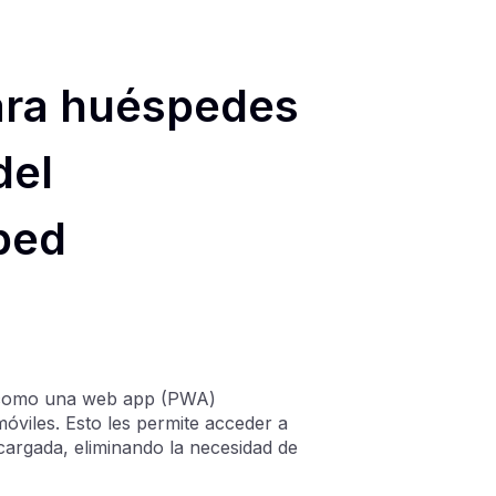
ara huéspedes
del
ped
s como una web app (PWA)
 móviles. Esto les permite acceder a
scargada, eliminando la necesidad de